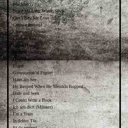
Blackbird
Bring Me Little Water, Silvy
Can’t Buy Me Love
Canto a Iemanjá
Chanson d'Amour
Close to You
Come Home
Deep in the Night
Don’t Know Why
Engel
Gastronomical Fugue
Haus am See
He Beeped When He Shoulda Bopped
Hide and Seek
I Could Write a Book
Ich seh dich (Männer)
I’m a Train
In deiner Tür
Ist da jemand