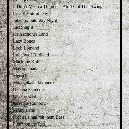
It Don’t Mean a Thing if It Ain’t Got That Swing
It's a Beautiful Day
Jukebox Saturday Night
Just Sing It
Kein schöner Land
Lazy Bones
Loch Lomond
Lullaby of Birdland
Mack the Knife
Mas que nada
Mensch
Mitä kaikatat kivonen?
Okaana ka meme
O Täler weit
Over the Rainbow
Penny Lane
Probier’s mal mit ‘nem Bass
Puttin' on the Ritz