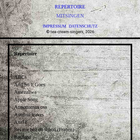
REPERTOIRE
MITSINGEN
IMPRESSUM
DATENSCHUTZ
·
·
© tea-cream-singers, 2026
Repertoire
ABCs
And So It Goes
Amezaliwa
Apple Song
Armottoman osa
Autumn leaves
Axel F
Bei mir bist du schön (Frauen)
Birdland