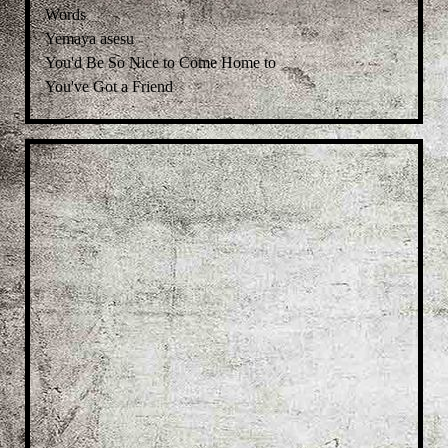
Words
Yemaya asesu
You'd Be So Nice to Come Home to
You've Got a Friend