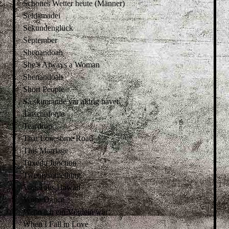
Schönes Wetter heute (Männer)
Seidamadei
Sekundenglück
September
Shenandoah
She’s Always a Woman
Shenandoah
Short People
Så skimrande var aldrig havet
Tatschofonie
Teardrop
That Lonesome Road
This Marriage
Tuxedo Junction
Twentysomething
Vogel aus Hawaii
Voice Dance
Wenn ich ein Vöglein wär‘
When I Fall in Love