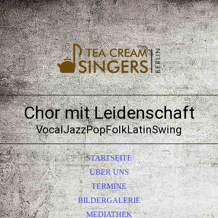
Chor mit Leidenschaft
VocalJazzPopFolkLatinSwing
STARTSEITE
ÜBER UNS
TERMINE
BILDERGALERIE
MEDIATHEK