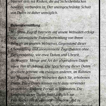
Internet stets mit Risiken, die auf Sicherheitslücken
basieren, verbunden ist. Der uneingeschränkte Schutz
von Daten ist daher unmöglich.
Datenübermittlung
Bei einem Zugriff Ihrerseits auf unsere Webseiten erfolgt
eine automatische Datenübermittlung von Ihrem
Browser an unseren Webserver. Gegenstand dieser
Übermittlung sind anonymisierte Zugriffsdaten ohne
Personenbezug, wie etwa Datum und Uhrzeit,
Browsertyp, Menge und Art der abgerufenen Daten
sowie Ihre IP-Adresse. Die Speicherung dieser Daten
geschieht getrennt von etwaigen anderen, im Rahmen
der Nutzung unserer Webseiten durch Sie, erhobenen
Daten. Diese Daten können nicht dazu verwendet
werden eine konkrete Person zu bestimmen. Die
Erhebung dieser Daten findet lediglich zur
Protokollierung des Benutzerverhaltens und zu
statistischen Zwecken statt. Nach einer entsprechenden