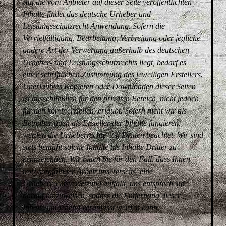
Auf die vom Anbieter auf dieser Seite veröffentlichten
Inhalte findet das deutsche Urheber und
Leistungsschutzrecht Anwendung. Sofern die
Vervielfältigung, Bearbeitung, Verbreitung oder jegliche
andere Art der Verwertung außerhalb des deutschen
Urheber- und Leistungsschutzrechts liegt, bedarf es
einer schriftlichen Zustimmung des jeweiligen Erstellers.
Unerlaubtes Kopieren oder Downloaden dieser Seiten
ist ausschließlich für den privaten Bereich, nicht jedoch
für den kommerziellen, erlaubt. Sofern nicht wir als
Betreiber auch als Ersteller der Inhalte fungieren,
werden die Urheberrechte von Dritten beachtet. Wir sind
stets bemüht solche Inhalte als Inhalte Dritter zu
kennzeichnen. Wir bitten Sie für den Fall, dass Ihnen
trotz sorgfältiger Arbeit unsererseits, eine
Urheberrechtsverletzung auffällt, uns entsprechend
darauf hinzuweisen, sodass die Entfernung dieser
Inhalte umgehend veranlasst werden kann.