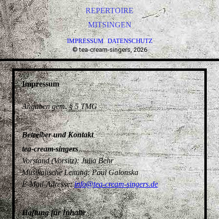
REPERTOIRE
MITSINGEN
IMPRESSUM
DATENSCHUTZ
·
·
© tea-cream-singers, 2026
Impressum
Angaben gem. § 5 TMG
Betreiber und Kontakt
tea-cream-singers
Vorstand (Vorsitz): Julia Behr
Musikalische Leitung: Paul Galonska
E-Mail-Adresse:
info@tea-cream-singers.de
Haftung für Inhalte