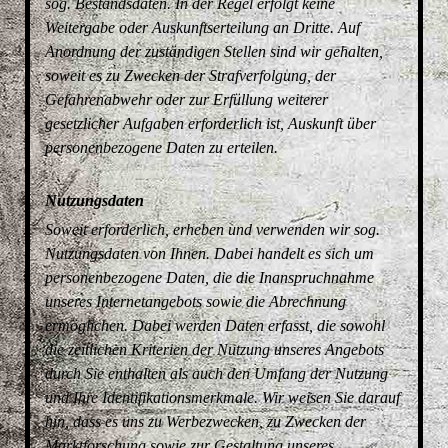
sog. Bestandsdaten. In der Regel erfolgt keine
Weitergabe oder Auskunftserteilung an Dritte. Auf
Anordnung der zuständigen Stellen sind wir gehalten,
soweit es zu Zwecken der Strafverfolgung, der
Gefahrenabwehr oder zur Erfüllung weiterer
gesetzlicher Aufgaben erforderlich ist, Auskunft über
personenbezogene Daten zu erteilen.
Nutzungsdaten
Soweit erforderlich, erheben und verwenden wir sog.
Nutzungsdaten von Ihnen. Dabei handelt es sich um
personenbezogene Daten, die die Inanspruchnahme
unseres Internetangebots sowie die Abrechnung
ermöglichen. Dabei werden Daten erfasst, die sowohl
die zeitlichen Kriterien der Nutzung unseres Angebots
durch Sie enthalten als auch den Umfang der Nutzung
und Ihre Identifikationsmerkmale. Wir weisen Sie darauf
hin, dass es uns zu Werbezwecken, zu Zwecken der
Marktforschung sowie zur Gestaltung unseres