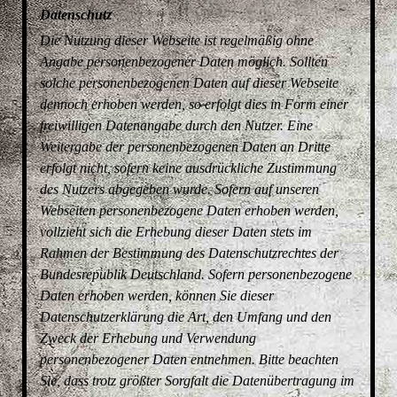
Datenschutz
Die Nutzung dieser Webseite ist regelmäßig ohne
Angabe personenbezogener Daten möglich. Sollten
solche personenbezogenen Daten auf dieser Webseite
dennoch erhoben werden, so erfolgt dies in Form einer
freiwilligen Datenangabe durch den Nutzer. Eine
Weitergabe der personenbezogenen Daten an Dritte
erfolgt nicht, sofern keine ausdrückliche Zustimmung
des Nutzers abgegeben wurde. Sofern auf unseren
Webseiten personenbezogene Daten erhoben werden,
vollzieht sich die Erhebung dieser Daten stets im
Rahmen der Bestimmung des Datenschutzrechtes der
Bundesrepublik Deutschland. Sofern personenbezogene
Daten erhoben werden, können Sie dieser
Datenschutzerklärung die Art, den Umfang und den
Zweck der Erhebung und Verwendung
personenbezogener Daten entnehmen. Bitte beachten
Sie, dass trotz größter Sorgfalt die Datenübertragung im