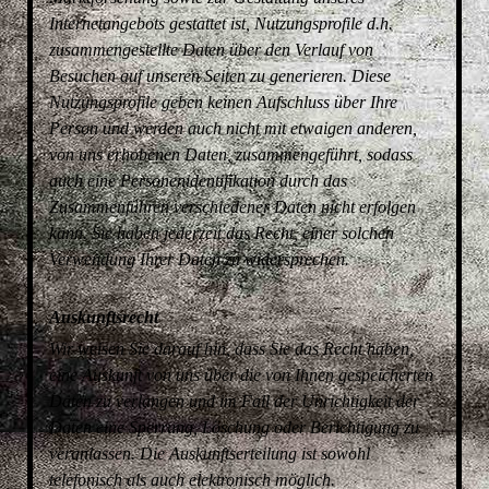
Internetangebots gestattet ist, Nutzungsprofile d.h.
zusammengestellte Daten über den Verlauf von
Besuchen auf unseren Seiten zu generieren. Diese
Nutzungsprofile geben keinen Aufschluss über Ihre
Person und werden auch nicht mit etwaigen anderen,
von uns erhobenen Daten, zusammengeführt, sodass
auch eine Personenidentifikation durch das
Zusammenführen verschiedener Daten nicht erfolgen
kann. Sie haben jederzeit das Recht, einer solchen
Verwendung Ihrer Daten zu widersprechen.
Auskunftsrecht
Wir weisen Sie darauf hin, dass Sie das Recht haben,
eine Auskunft von uns über die von Ihnen gespeicherten
Daten zu verlangen und im Fall der Unrichtigkeit der
Daten eine Sperrung, Löschung oder Berichtigung zu
veranlassen. Die Auskunftserteilung ist sowohl
telefonisch als auch elektronisch möglich.