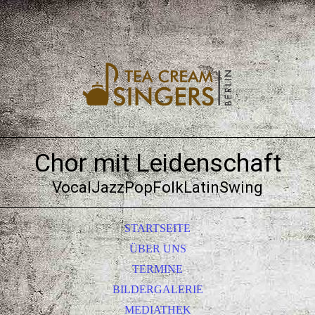
Chor mit Leidenschaft
VocalJazzPopFolkLatinSwing
STARTSEITE
ÜBER UNS
TERMINE
BILDERGALERIE
MEDIATHEK