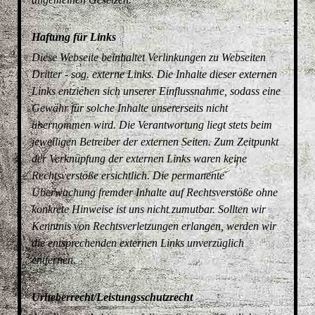
Haftung für Links
Diese Webseite beinhaltet Verlinkungen zu Webseiten
Dritter - sog. externe Links. Die Inhalte dieser externen
Links entziehen sich unserer Einflussnahme, sodass eine
Gewähr für solche Inhalte unsererseits nicht
übernommen wird. Die Verantwortung liegt stets beim
jeweiligen Betreiber der externen Seiten. Zum Zeitpunkt
der Verknüpfung der externen Links waren keine
Rechtsverstöße ersichtlich. Die permanente
Überwachung fremder Inhalte auf Rechtsverstöße ohne
konkrete Hinweise ist uns nicht zumutbar. Sollten wir
Kenntnis von Rechtsverletzungen erlangen, werden wir
die entsprechenden externen Links unverzüglich
entfernen.
Urheberrecht/Leistungsschutzrecht