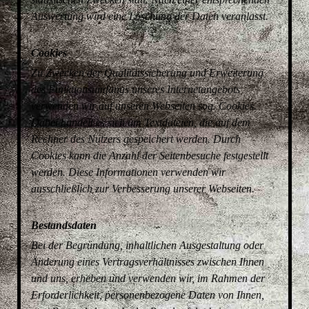
Auswertung wird eine Löschung der Daten veranlasst.
Cookies
Zu Zwecken der Qualitätssicherung und Erweiterung
des Funktionsumfangs unseres Internetangebots
verwenden wir auf unseren Webseiten sog. Cookies.
Dabei handelt es sich um Textdateien, die auf dem
Rechner des Nutzers gespeichert werden. Durch
Cookies kann die Anzahl der Seitenbesuche festgestellt
werden. Diese Informationen verwenden wir
ausschließlich zur Verbesserung unserer Webseiten.
Bestandsdaten
Bei der Begründung, inhaltlichen Ausgestaltung oder
Änderung eines Vertragsverhältnisses zwischen Ihnen
und uns, erheben und verwenden wir, im Rahmen der
Erforderlichkeit, personenbezogene Daten von Ihnen,